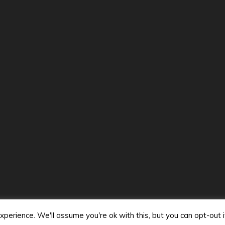
ctrónico
*
Web
n este navegador para la próxima vez que comente.
Jose Antonio Bautista 2020.
na gracias a WordPress
|
Tema: Refined Magazine de
Candid 
perience. We'll assume you're ok with this, but you can opt-out 