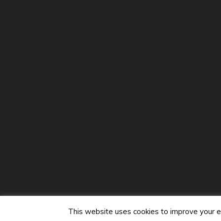
Nombre
*
Correo ele
Guarda mi nombre, correo electrónico y web e
Funcio
This website uses cookies to improve your ex