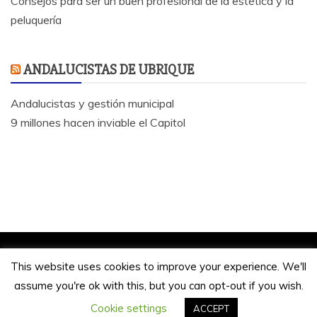
Consejos para ser un buen profesional de la estética y la
peluquería
ANDALUCISTAS DE UBRIQUE
Andalucistas y gestión municipal
9 millones hacen inviable el Capitol
Jose Antonio Bautista 2020.
This website uses cookies to improve your experience. We'll
Funciona gracias a WordPress
|
Tema: Refined
assume you're ok with this, but you can opt-out if you wish.
Magazine de
Candid Themes
Cookie settings
ACCEPT