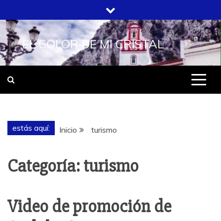
Saltar
al
contenido
EL COLOR DE MI CRISTAL
estás aquí:
Inicio
turismo
Categoría:
turismo
Video de promoción de