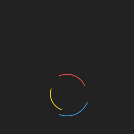
 del PA, Ramón Sánchez, destacó que los andalucistas se han
l alejamiento que padece la Sierra, como las que se dan en
s
100423/sierra/nombra-manuel-toro-nuevo-20100423.html
LinkedIn
CB Portuense y CABU Ubrique, a por las
medallas