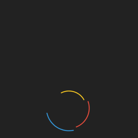
la Delegación de Hacienda y aseguró que «hemos conseguido
euros, tengamos un nivel de endeudamiento del 75% frente al
o una estabilidad económica envidiable».
ado con el acta de concejal y pasarme al grupo mixto pero no
pios», concluyó
LinkedIn