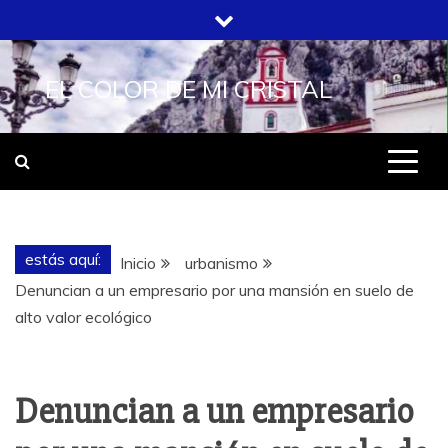
Saltar
al
contenido
EL COLOR DE MI CRISTAL
estás aquí:
Inicio
urbanismo
Denuncian a un empresario por una mansión en suelo de
alto valor ecológico
Denuncian a un empresario