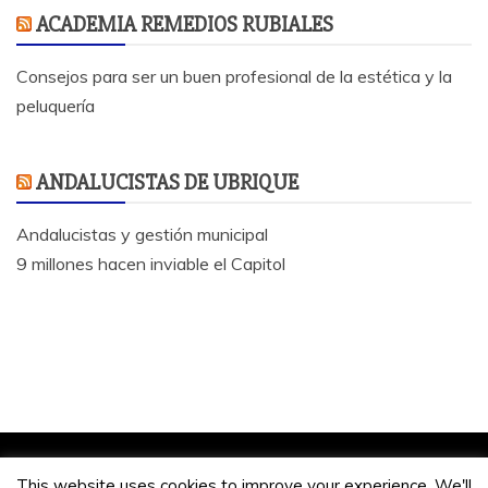
ACADEMIA REMEDIOS RUBIALES
Consejos para ser un buen profesional de la estética y la
peluquería
ANDALUCISTAS DE UBRIQUE
Andalucistas y gestión municipal
9 millones hacen inviable el Capitol
Jose Antonio Bautista 2020.
This website uses cookies to improve your experience. We'll