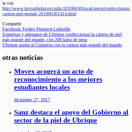
la voz
http://www.lavozdigital.es/cadiz/20100630/local/sierra/confeccionan-
cartera-piel-grande-201006301414.html
Compartir
Facebook
Twitter
Pinterest
LinkedIn
Navegación
Empresas y artesanos de Ubrique confeccionan la cartera de piel
más grande del mundo, con 200 kilos de peso
de
Ubrique aspira al Guinness con la cartera más grande del mundo
entradas
otras noticias
Movex acogerá un acto de
reconocimiento a los mejores
estudiantes locales
diciembre 27, 2017
Sanz destaca el apoyo del Gobierno al
sector de la piel de Ubrique