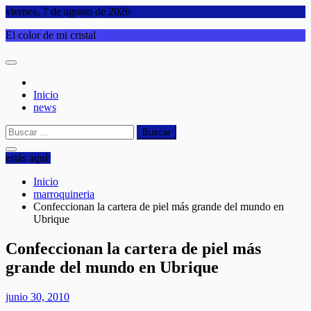
Saltar
viernes, 7 de agosto de 2026
al
El color de mi cristal
contenido
Inicio
news
Buscar:
estás aquí:
Inicio
marroquineria
Confeccionan la cartera de piel más grande del mundo en
Ubrique
Confeccionan la cartera de piel más
grande del mundo en Ubrique
junio 30, 2010