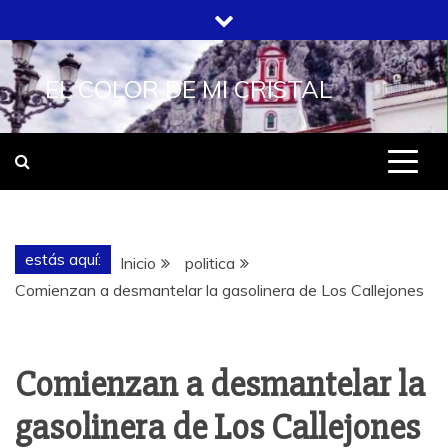
Saltar
al
contenido
EL COLOR DE MI CRISTAL
estás aquí:
Inicio
politica
Comienzan a desmantelar la gasolinera de Los Callejones
Comienzan a desmantelar la
gasolinera de Los Callejones