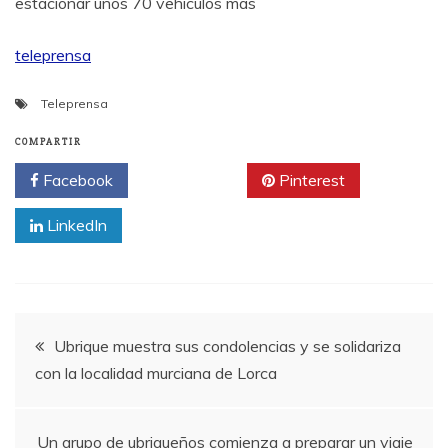
estacionar unos 70 vehículos más
teleprensa
Teleprensa
COMPARTIR
Facebook
Twitter
Pinterest
LinkedIn
Navegación
Ubrique muestra sus condolencias y se solidariza
con la localidad murciana de Lorca
de
entradas
Un grupo de ubriqueños comienza a preparar un viaje