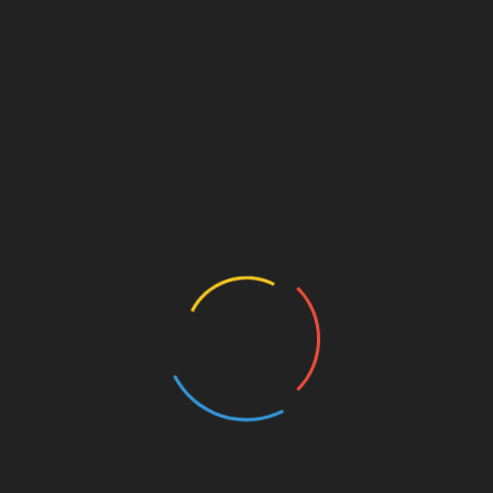
regular y en precario que existe en esta industria en Ubrique»,
itir a Empiel un borrador con los temas «fundamentales» que,
idea de que los empresarios los estudien y valoren, de modo que
el que aunar posturas.
ews-107843-CCOO-apoya-crear-un-Observatorio-Nacional-
dad-en-la-Sierra
LinkedIn
CCOO y Empiel apoyan la creación de un