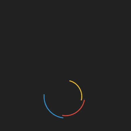
se han producido intervenciones en Sanlúcar, El Puerto, Conil y
ctuaciones a partir de primera hora de la tarde.
martín, Olvera, Ubrique, San Roque y Los Barrios–, se han
ciones hasta las 15,00 horas de hoy, en Tarifa, 16 y en Jerez,
ctivos realizaron 117 intervenciones, especialmente en la
z de la Frontera.
LinkedIn