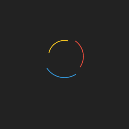
e ayuden a la industria de la piel y fomenten campos como la
ejora de la organización de la producción; el desarrollo de
ologías de la Información y la Comunicación (TIC) en este
 entre otros. Su actividad está centrada tanto en empresas del
 marca, como en empresas de servicios que trabajen para otras
e los dos edificios que conforman la instalación y que alberga
tal de Materiales, además de oficinas y despachos, salas de
nas de archivos. Para la construcción de este primer edificio,
 ha aportado 2,11 millones de euros.
letará con un segundo edificio donde se ubicará una Célula
 el que Economía aportará 1,3 millones, un 30 por ciento del
61110/0/