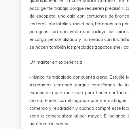
guarnicionería en la calle Monte Carmelo 63,
poca gente trabaja porque requieren precisión, c
de escopeta, una caja con cartuchos de bronce 
carteras, portafolios, maletines, botonaduras par
paraguas con una vitola que incluye las inici
encargo, personalizado y numerado con las ficha
se hacen también los preciados zapatos shell co
Un master en experiencia
«Nunca he trabajado por cuenta ajena. Estudié 
Acabamos cerrando porque carecíamos de inf
experiencia que me sirvió para hacer contacto
marca, Enrile, con el logotipo que me distingu
comercio y reparación y cuando compré este lo
serio a comercializar al por mayor. El balance
autónomo lo sabe».