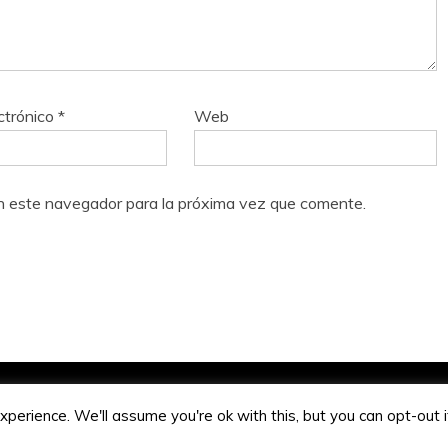
ctrónico
*
Web
n este navegador para la próxima vez que comente.
Jose Antonio Bautista 2020.
perience. We'll assume you're ok with this, but you can opt-out 
na gracias a WordPress
|
Tema: Refined Magazine de
Candid 