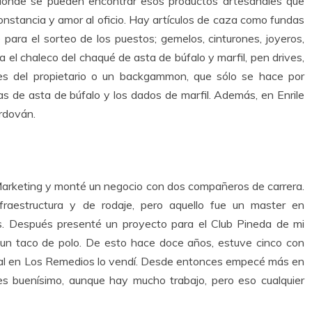
 donde se pueden encontrar esos productos artesanales que
onstancia y amor al oficio. Hay artículos de caza como fundas
para el sorteo de los puestos; gemelos, cinturones, joyeros,
a el chaleco del chaqué de asta de búfalo y marfil, pen drives,
ales del propietario o un backgammon, que sólo se hace por
s de asta de búfalo y los dados de marfil. Además, en Enrile
rdován.
Marketing y monté un negocio con dos compañeros de carrera.
raestructura y de rodaje, pero aquello fue un master en
s. Después presenté un proyecto para el Club Pineda de mi
e: un taco de polo. De esto hace doce años, estuve cinco con
cal en Los Remedios lo vendí. Desde entonces empecé más en
 es buenísimo, aunque hay mucho trabajo, pero eso cualquier