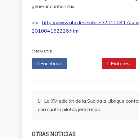
generar confianza».
abc
http://www.abcdesevilla.es/20100417/sevill
201004162226.html
COMPARTIR
Facebook
Twitter
Pinterest
Navegación
La XV edición de la Subida a Ubrique conta
con cuatro pilotos jerezanos
de
entradas
OTRAS NOTICIAS