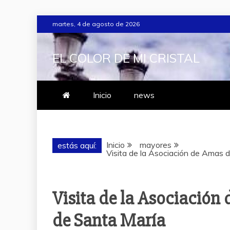
Saltar
martes, 4 de agosto de 2026
al
contenido
EL COLOR DE MI CRISTAL
Inicio
news
Inicio
mayores
estás aquí:
Visita de la Asociación de Amas 
Visita de la Asociación
de Santa María