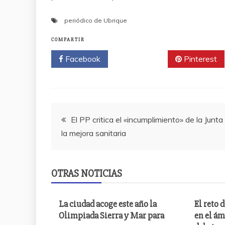
periódico de Ubrique
COMPARTIR
Facebook
Twitter
Pinterest
Navegación
El PP critica el «incumplimiento» de la Junta
la mejora sanitaria
de
entradas
OTRAS NOTICIAS
La ciudad acoge este año la
El reto 
Olimpiada Sierra y Mar para
en el ám