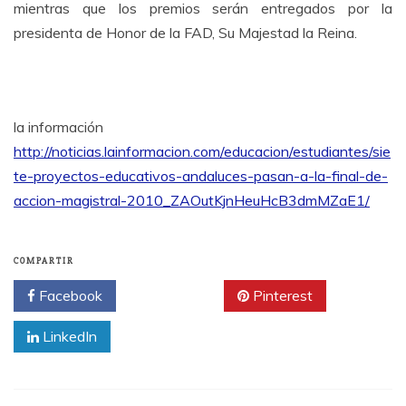
mientras que los premios serán entregados por la
presidenta de Honor de la FAD, Su Majestad la Reina.
la información
http://noticias.lainformacion.com/educacion/estudiantes/sie
te-proyectos-educativos-andaluces-pasan-a-la-final-de-
accion-magistral-2010_ZAOutKjnHeuHcB3dmMZaE1/
COMPARTIR
Facebook
Twitter
Pinterest
LinkedIn