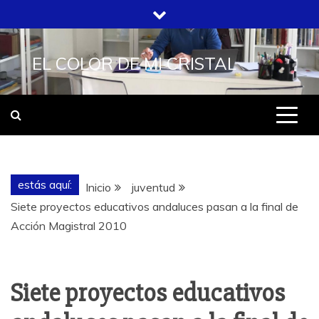
Saltar
al
contenido
EL COLOR DE MI CRISTAL
estás aquí:
Inicio
juventud
Siete proyectos educativos andaluces pasan a la final de
Acción Magistral 2010
Siete proyectos educativos