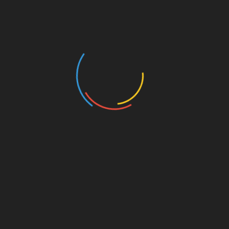
Fombona presenta hoy su candidatura al
campeonato
einte pilotos
La 21 Subida Ubrique-
arán en la Subida
Benaocaz contará con la
-Benaocaz
participación de 120 pilotos
 2016
abril 14, 2016