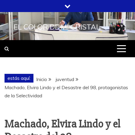
Saltar
al
contenido
EL COLOR DE MI CRISTAL
estás aquí:
Inicio
juventud
Machado, Elvira Lindo y el Desastre del 98, protagonistas
de la Selectividad
Machado, Elvira Lindo y el