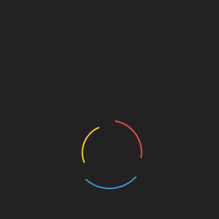
as laborales que durante años atrás no han sido posibles",
 que se les complete la paga extra actual de 15 días hasta los
róximos años.
res llevan desde el año 2000 con el mismo acuerdo laboral
iera cargo del servicio, "con la única mejora que la subida del
LinkedIn
La Junta sólo ha recaudado 1,6 millones por