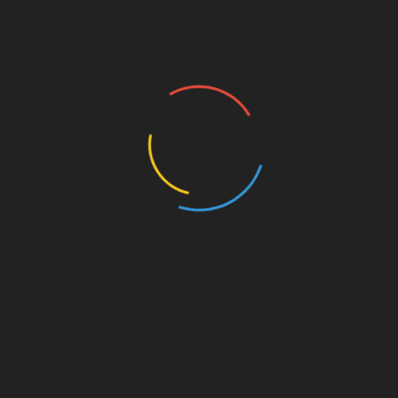
 nuevo servicio porque «la Mancomunidad sigue creciendo en
s, ya que este se une a los que ya se prestan, los del agua,
 las políticas activas de empleo», destacó. Al mismo tiempo,
 a que otras localidades de la comarca se unan al mismo y
as del año y sin que suponga subida en el precio del servicio
d destacó que la nueva concesión recoge las pretensiones
mesa los trabajadores que actualmente prestan el servicio en
amente desde la empresa Biorreciclajes a Urbaser sin que se
LinkedIn