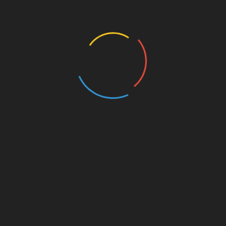
España la ‘Cartera más grande del mundo’
rgullo Serrano vive
El Orgullo Serrano se inicia
 de semana su lado
el lunes con el izado de la
enfadado
bandera
, 2016
junio 11, 2016
ada.
Los campos obligatorios están marcados con
*