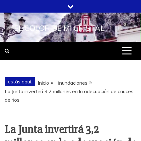
Saltar
al
contenido
EL COLOR DE MI CRISTAL
estás aquí:
Inicio
inundaciones
La Junta invertirá 3,2 millones en la adecuación de cauces
de ríos
La Junta invertirá 3,2