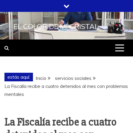
Saltar
al
contenido
EL COLOR DE MI CRISTAL
estás aquí:
Inicio
servicios sociales
La Fiscalía recibe a cuatro detenidos al mes con problemas
mentales
La Fiscalía recibe a cuatro