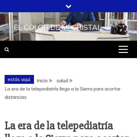
Saltar
al
contenido
EL COLOR DE MI CRISTAL
estás aquí:
Inicio
salud
La era de la telepediatría llega a la Sierra para acortar
distancias
La era de la telepediatría