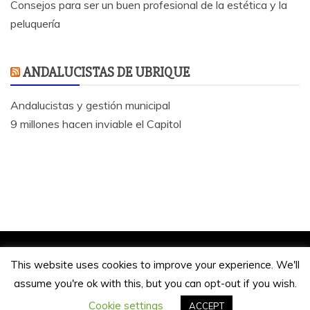
Consejos para ser un buen profesional de la estética y la
peluquería
ANDALUCISTAS DE UBRIQUE
Andalucistas y gestión municipal
9 millones hacen inviable el Capitol
Jose Antonio Bautista 2020.
This website uses cookies to improve your experience. We'll
Funciona gracias a WordPress
|
Tema: Refined
assume you're ok with this, but you can opt-out if you wish.
Magazine de
Candid Themes
Cookie settings
ACCEPT