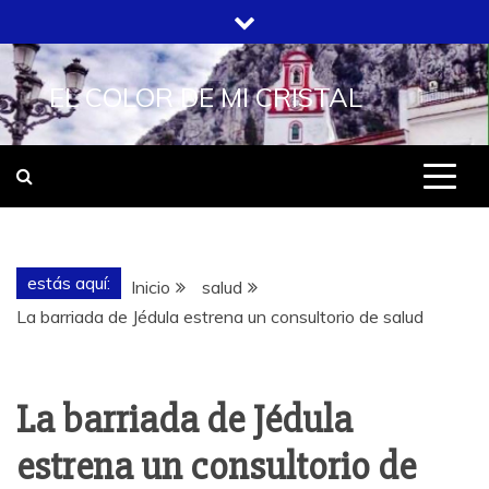
Saltar
al
contenido
EL COLOR DE MI CRISTAL
estás aquí:
Inicio
salud
La barriada de Jédula estrena un consultorio de salud
La barriada de Jédula
estrena un consultorio de