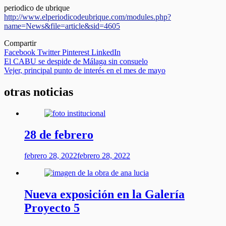
periodico de ubrique
http://www.elperiodicodeubrique.com/modules.php?
name=News&file=article&sid=4605
Compartir
Facebook
Twitter
Pinterest
LinkedIn
Navegación
El CABU se despide de Málaga sin consuelo
Vejer, principal punto de interés en el mes de mayo
de
entradas
otras noticias
28 de febrero
febrero 28, 2022
febrero 28, 2022
Nueva exposición en la Galería
Proyecto 5