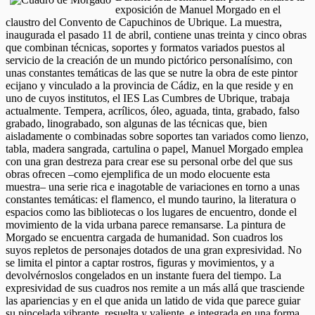
exposición de Manuel Morgado en el
claustro del Convento de Capuchinos de Ubrique. La muestra,
inaugurada el pasado 11 de abril, contiene unas treinta y cinco obras
que combinan técnicas, soportes y formatos variados puestos al
servicio de la creación de un mundo pictórico personalísimo, con
unas constantes temáticas de las que se nutre la obra de este pintor
ecijano y vinculado a la provincia de Cádiz, en la que reside y en
uno de cuyos institutos, el IES Las Cumbres de Ubrique, trabaja
actualmente. Tempera, acrílicos, óleo, aguada, tinta, grabado, falso
grabado, linograbado, son algunas de las técnicas que, bien
aisladamente o combinadas sobre soportes tan variados como lienzo,
tabla, madera sangrada, cartulina o papel, Manuel Morgado emplea
con una gran destreza para crear ese su personal orbe del que sus
obras ofrecen –como ejemplifica de un modo elocuente esta
muestra– una serie rica e inagotable de variaciones en torno a unas
constantes temáticas: el flamenco, el mundo taurino, la literatura o
espacios como las bibliotecas o los lugares de encuentro, donde el
movimiento de la vida urbana parece remansarse. La pintura de
Morgado se encuentra cargada de humanidad. Son cuadros los
suyos repletos de personajes dotados de una gran expresividad. No
se limita el pintor a captar rostros, figuras y movimientos, y a
devolvérnoslos congelados en un instante fuera del tiempo. La
expresividad de sus cuadros nos remite a un más allá que trasciende
las apariencias y en el que anida un latido de vida que parece guiar
su pincelada vibrante, resuelta y valiente, e integrada en una forma