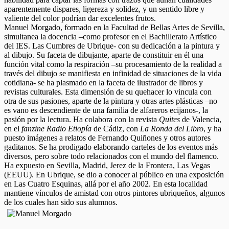
aparentemente dispares, ligereza y solidez, y un sentido libre y
valiente del color podrían dar excelentes frutos.
Manuel Morgado, formado en la Facultad de Bellas Artes de Sevilla,
simultanea la docencia –como profesor en el Bachillerato Artístico
del IES. Las Cumbres de Ubrique- con su dedicación a la pintura y
al dibujo. Su faceta de dibujante, aparte de constituir en él una
función vital como la respiración –su procesamiento de la realidad a
través del dibujo se manifiesta en infinidad de situaciones de la vida
cotidiana- se ha plasmado en la faceta de ilustrador de libros y
revistas culturales. Esta dimensión de su quehacer lo vincula con
otra de sus pasiones, aparte de la pintura y otras artes plásticas –no
es vano es descendiente de una familia de alfareros ecijanos-, la
pasión por la lectura. Ha colabora con la revista
Quites
de Valencia,
en el
fanzine Radio Etiopía
de Cádiz, con
La Ronda del Libro
, y ha
puesto imágenes a relatos de Fernando Quiñones y otros autores
gaditanos. Se ha prodigado elaborando carteles de los eventos más
diversos, pero sobre todo relacionados con el mundo del flamenco.
Ha expuesto en Sevilla, Madrid, Jerez de la Frontera, Las Vegas
(EEUU). En Ubrique, se dio a conocer al público en una exposición
en Las Cuatro Esquinas, allá por el año 2002. En esta localidad
mantiene vínculos de amistad con otros pintores ubriqueños, algunos
de los cuales han sido sus alumnos.