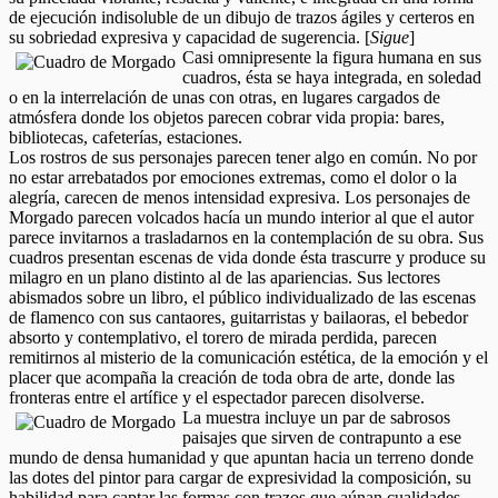
de ejecución indisoluble de un dibujo de trazos ágiles y certeros en
su sobriedad expresiva y capacidad de sugerencia. [
Sigue
]
Casi omnipresente la figura humana en sus
cuadros, ésta se haya integrada, en soledad
o en la interrelación de unas con otras, en lugares cargados de
atmósfera donde los objetos parecen cobrar vida propia: bares,
bibliotecas, cafeterías, estaciones.
Los rostros de sus personajes parecen tener algo en común. No por
no estar arrebatados por emociones extremas, como el dolor o la
alegría, carecen de menos intensidad expresiva. Los personajes de
Morgado parecen volcados hacía un mundo interior al que el autor
parece invitarnos a trasladarnos en la contemplación de su obra. Sus
cuadros presentan escenas de vida donde ésta trascurre y produce su
milagro en un plano distinto al de las apariencias. Sus lectores
abismados sobre un libro, el público individualizado de las escenas
de flamenco con sus cantaores, guitarristas y bailaoras, el bebedor
absorto y contemplativo, el torero de mirada perdida, parecen
remitirnos al misterio de la comunicación estética, de la emoción y el
placer que acompaña la creación de toda obra de arte, donde las
fronteras entre el artífice y el espectador parecen disolverse.
La muestra incluye un par de sabrosos
paisajes que sirven de contrapunto a ese
mundo de densa humanidad y que apuntan hacia un terreno donde
las dotes del pintor para cargar de expresividad la composición, su
habilidad para captar las formas con trazos que aúnan cualidades