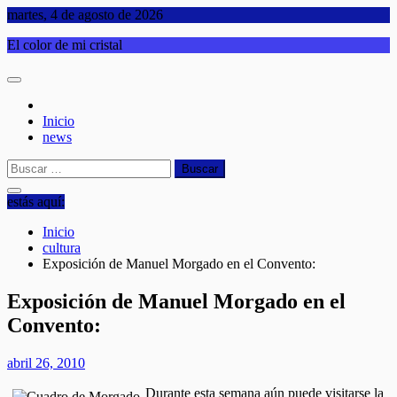
Saltar
martes, 4 de agosto de 2026
al
El color de mi cristal
contenido
Inicio
news
Buscar:
estás aquí:
Inicio
cultura
Exposición de Manuel Morgado en el Convento:
Exposición de Manuel Morgado en el
Convento:
abril 26, 2010
Durante esta semana aún puede visitarse la