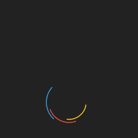
arroquinería de Andalucía en el periodo de enero a agosto
ones de euros, lo que supone un crecimiento del 23% con
en este periodo ha aumentado sus exportaciones en un 12%,
, seguida de Sevilla (26%). Los principales mercados de
n Francia 26%, Reino Unido 21% , China-Hong Kong 13% y
LinkedIn