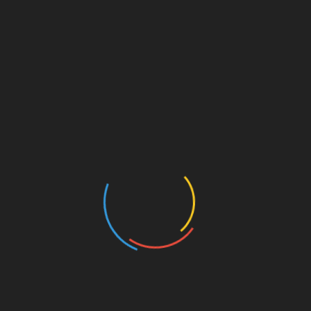
s a Alicante.
artir de las 10 de la mañana para efectuar la carga de lo
frecida una vez que se cargue el camión el proximo sábado".
LinkedIn
esa
Aparicio, Jesulín y Daniel Luque, terna en
Ubrique