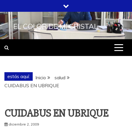
Saltar
al
contenido
EL COLOR DE MI CRISTAL
estás aquí:
Inicio
salud
CUIDABUS EN UBRIQUE
CUIDABUS EN UBRIQUE
diciembre 2, 2009