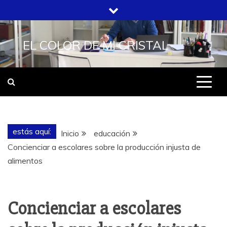
Saltar
al
contenido
EL COLOR DE MI CRISTAL
estás aquí:
Inicio
educación
Concienciar a escolares sobre la producción injusta de
alimentos
Concienciar a escolares