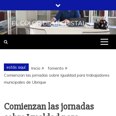
Saltar
al
contenido
EL COLOR DE MI CRISTAL
estás aquí:
Inicio
fomento
Comienzan las jornadas sobre Igualdad para trabajadores
municipales de Ubrique
Comienzan las jornadas