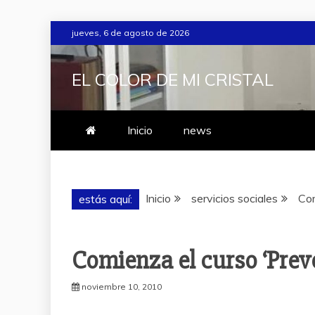
Saltar
jueves, 6 de agosto de 2026
al
contenido
EL COLOR DE MI CRISTAL
Inicio
news
Inicio
servicios sociales
Com
estás aquí:
Comienza el curso ‘Prev
noviembre 10, 2010