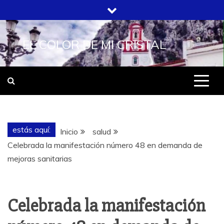
Saltar
al
contenido
EL COLOR DE MI CRISTAL
estás aquí:
Inicio
salud
Celebrada la manifestación número 48 en demanda de
mejoras sanitarias
Celebrada la manifestación