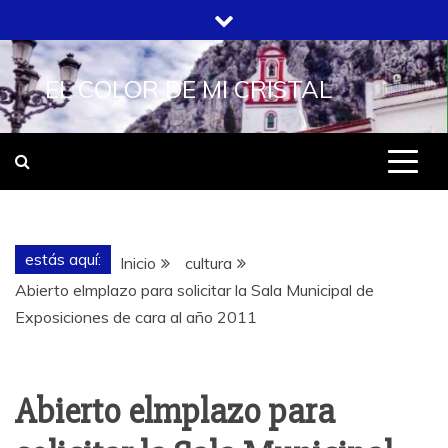
Saltar
al
contenido
EL COLOR DE MI CRISTAL
estás aquí:
Inicio
cultura
Abierto elmplazo para solicitar la Sala Municipal de
Exposiciones de cara al año 2011
Abierto elmplazo para